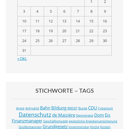
1
2
3
4
5
6
7
8
9
10
11
12
13
14
15
16
17
18
19
20
21
22
23
24
25
26
27
28
29
30
31
« Okt.
STICHWORTE – TAGS
Bahn
Bildung
CDU
Angst
Anhydrid
BREXIT
Burda
Cyberport
Datenschutz
de Maizière
Dom
Eis
Demokratie
Finanzmanager
Geschäftsmodell
gesetzliche Krankenversicherung
Grundgesetz
Großbritannien
Innenminister
Kirche
Kosten