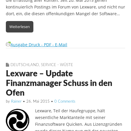
die Erfassung aller Konten. Seit 20. Mai 2015 gehen
kontinuierlich Postings im Forum von Lexware, und nicht nur
dort, ein, die diesen offenkundigen Mangel der Software…
Weiterlesen
Ausgabe Druck - PDF - E-Mail
DEUTSCHLAND
,
SERVICE - WÜSTE
Lexware – Update
Finanzmanager Schuss in den
Ofen
by
Rainer
•
26. Mai 2015
•
0 Comments
Lexware, Teil der Haufegruppe, hält
wesentliche Marktanteile mit seiner
Finanzsoftware Quicken. Aus Lizenzgründen
wurde dieser Name nun mit der neuesten