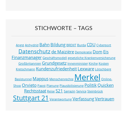
STICHWORTE – TAGS
Bahn
Bildung
CDU
Angst
Anhydrid
BREXIT
Burda
Cyberport
Datenschutz
de Maizière
Dom
Eis
Demokratie
Finanzmanager
Geschäftsmodell
gesetzliche Krankenversicherung
Grundgesetz
Großbritannien
Innenminister
Kirche
Kosten
Kundenzufriedenheit
Lexware
Kretschmann
Lötschberg
Merkel
Mappus
Basistunnel
Menschenrechte
Online-
Orvieto
Politik
Quicken
Shop
Papst
Planung
Plausibilisierung
Rechtsstaat
S21
Reise
Sarrazin
Service
Steinbrück
Stuttgart 21
Verfassung
Vertrauen
Verantwortung