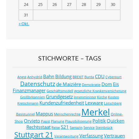
24
25
26
27
28
29
30
31
« Okt.
STICHWORTE – TAGS
Bahn
Bildung
CDU
Angst
Anhydrid
BREXIT
Burda
Cyberport
Datenschutz
de Maizière
Dom
Eis
Demokratie
Finanzmanager
Geschäftsmodell
gesetzliche Krankenversicherung
Grundgesetz
Großbritannien
Innenminister
Kirche
Kosten
Kundenzufriedenheit
Lexware
Kretschmann
Lötschberg
Merkel
Mappus
Basistunnel
Menschenrechte
Online-
Orvieto
Politik
Quicken
Shop
Papst
Planung
Plausibilisierung
Rechtsstaat
S21
Reise
Sarrazin
Service
Steinbrück
Stuttgart 21
Verfassung
Vertrauen
Verantwortung