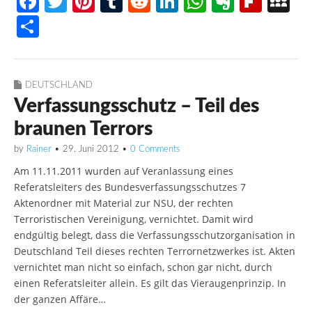
F
T
Pi
T
R
Li
W
E
Fl
M
a
w
nt
u
e
n
h
v
ip
y
T
c
itt
er
m
d
k
at
er
b
S
ei
e
er
e
bl
di
e
s
n
o
p
le
b
st
r
t
dI
A
ot
ar
a
n
DEUTSCHLAND
Verfassungsschutz – Teil des
o
n
p
e
d
c
braunen Terrors
o
p
e
k
by
Rainer
•
29. Juni 2012
•
0 Comments
Am 11.11.2011 wurden auf Veranlassung eines
Referatsleiters des Bundesverfassungsschutzes 7
Aktenordner mit Material zur NSU, der rechten
Terroristischen Vereinigung, vernichtet. Damit wird
endgültig belegt, dass die Verfassungsschutzorganisation in
Deutschland Teil dieses rechten Terrornetzwerkes ist. Akten
vernichtet man nicht so einfach, schon gar nicht, durch
einen Referatsleiter allein. Es gilt das Vieraugenprinzip. In
der ganzen Affäre…