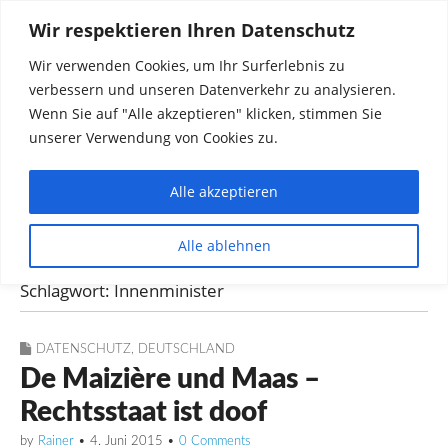
Wir respektieren Ihren Datenschutz
Wir verwenden Cookies, um Ihr Surferlebnis zu
verbessern und unseren Datenverkehr zu analysieren.
Wenn Sie auf "Alle akzeptieren" klicken, stimmen Sie
unserer Verwendung von Cookies zu.
Alle akzeptieren
Dinge die mich interessieren diskutieren
Alle ablehnen
Rainer in Krawickel
Schlagwort:
Innenminister
DATENSCHUTZ
,
DEUTSCHLAND
De Maizière und Maas –
Rechtsstaat ist doof
by
Rainer
•
4. Juni 2015
•
0 Comments