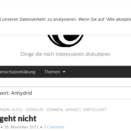
 unseren Datenverkehr zu analysieren. Wenn Sie auf "Alle akzepti
Dinge die mich interessieren diskutieren
enschutzerklärung
Themen
wort:
Anhydrid
EMEIN
,
AUTO - VERKEHR - KÖNNEN
,
UMWELT
,
WIRTSCHAFT
geht nicht
•
26. November 2011
•
0 Comments