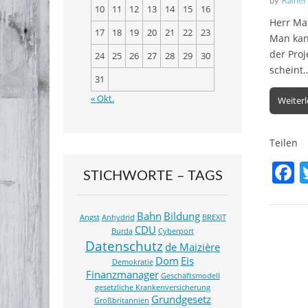
by
Rainer
o
10
11
12
13
14
15
16
Herr Map
o
17
18
19
20
21
22
23
Man kann
k
der Pro
24
25
26
27
28
29
30
scheint
31
« Okt.
Weiter
Teilen
F
STICHWORTE – TAGS
a
c
Bahn
Bildung
Angst
Anhydrid
BREXIT
CDU
e
Burda
Cyberport
Datenschutz
de Maizière
b
Dom
Eis
Demokratie
o
Finanzmanager
Geschäftsmodell
gesetzliche Krankenversicherung
o
Grundgesetz
Großbritannien