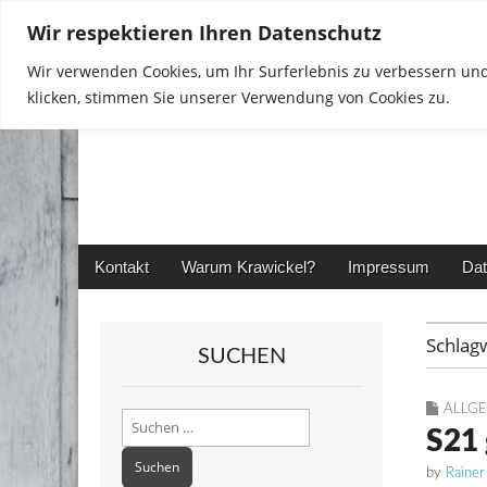
Wir respektieren Ihren Datenschutz
Wir verwenden Cookies, um Ihr Surferlebnis zu verbessern und
klicken, stimmen Sie unserer Verwendung von Cookies zu.
Rainer in Krawickel
Main
Skip
Kontakt
Warum Krawickel?
Impressum
Dat
menu
to
content
Schlag
SUCHEN
ALLG
Suchen
S21 
nach:
by
Rainer