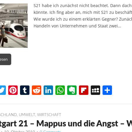
S21 habe ich zunächst nicht beachtet. Dann dacht
könnte. Ich fing aber an, mich mit S21 zu besch
Wie wurde ich zu einem erklärten Gegner? Zunäch
Handeln von Unternehmen und Staat zwei…
lesen
T
Pi
T
R
Li
W
E
Fl
M
T
w
nt
u
e
n
h
v
ip
y
ei
itt
er
m
d
k
at
er
b
S
le
er
e
bl
di
e
s
n
o
p
n
SCHLAND
,
UMWELT
,
WIRTSCHAFT
tgart 21 – Mappus und die Angst –
st
r
t
dI
A
ot
ar
a