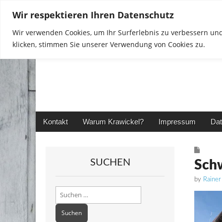
Wir respektieren Ihren Datenschutz
Wir verwenden Cookies, um Ihr Surferlebnis zu verbessern und
klicken, stimmen Sie unserer Verwendung von Cookies zu.
Rainer in Krawickel
Main
Skip
Kontakt
Warum Krawickel?
Impressum
Dat
menu
to
content
SUCHEN
Sch
by
Rainer
Suchen
nach: