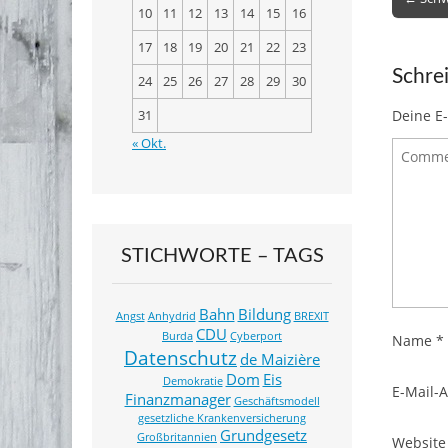
10
11
12
13
14
15
16
b
navigat
17
18
19
20
21
22
23
o
Schre
o
24
25
26
27
28
29
30
k
Deine E-
31
« Okt.
STICHWORTE – TAGS
Bahn
Bildung
Angst
Anhydrid
BREXIT
CDU
Burda
Cyberport
Name
*
Datenschutz
de Maizière
Dom
Eis
Demokratie
E-Mail-
Finanzmanager
Geschäftsmodell
gesetzliche Krankenversicherung
Grundgesetz
Großbritannien
Website