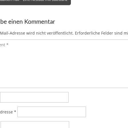
st
r
t
dI
A
ot
ar
a
ion
n
p
e
d
c
ibe einen Kommentar
p
e
Mail-Adresse wird nicht veröffentlicht.
Erforderliche Felder sind m
Adresse
*