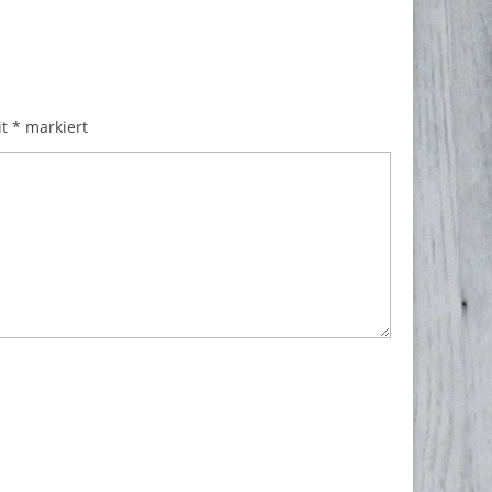
it
*
markiert