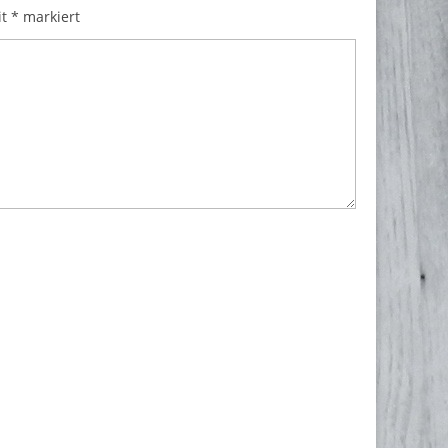
it
*
markiert