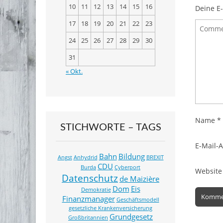
k
10
11
12
13
14
15
16
Deine E-
17
18
19
20
21
22
23
24
25
26
27
28
29
30
31
« Okt.
Name
*
STICHWORTE – TAGS
E-Mail-
Bahn
Bildung
Angst
Anhydrid
BREXIT
CDU
Burda
Cyberport
Website
Datenschutz
de Maizière
Dom
Eis
Demokratie
Finanzmanager
Geschäftsmodell
gesetzliche Krankenversicherung
Grundgesetz
Großbritannien