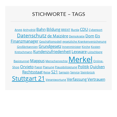
STICHWORTE – TAGS
Bahn
Bildung
CDU
Angst
Anhydrid
BREXIT
Burda
Cyberport
Datenschutz
de Maizière
Dom
Eis
Demokratie
Finanzmanager
Geschäftsmodell
gesetzliche Krankenversicherung
Grundgesetz
Großbritannien
Innenminister
Kirche
Kosten
Kundenzufriedenheit
Lexware
Kretschmann
Lötschberg
Merkel
Mappus
Basistunnel
Menschenrechte
Online-
Orvieto
Politik
Quicken
Shop
Papst
Planung
Plausibilisierung
Rechtsstaat
S21
Reise
Sarrazin
Service
Steinbrück
Stuttgart 21
Verfassung
Vertrauen
Verantwortung