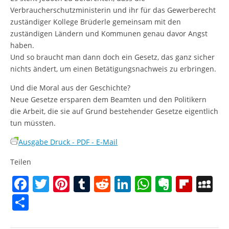
Verbraucherschutzministerin und ihr für das Gewerberecht
zuständiger Kollege Brüderle gemeinsam mit den
zuständigen Ländern und Kommunen genau davor Angst
haben.
Und so braucht man dann doch ein Gesetz, das ganz sicher
nichts ändert, um einen Betätigungsnachweis zu erbringen.
Und die Moral aus der Geschichte?
Neue Gesetze ersparen dem Beamten und den Politikern
die Arbeit, die sie auf Grund bestehender Gesetze eigentlich
tun müssten.
Ausgabe Druck - PDF - E-Mail
Teilen
F
T
Pi
T
R
Li
W
E
Fl
M
a
w
nt
u
e
n
h
v
ip
y
T
c
itt
er
m
d
k
at
er
b
S
ei