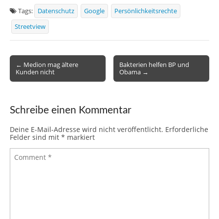
e
er
e
bl
di
e
s
n
o
p
le
Tags:
Datenschutz
Google
Persönlichkeitsrechte
b
st
r
t
dI
A
ot
ar
a
n
Streetview
o
n
p
e
d
c
o
p
e
k
Post
← Medion mag ältere
Bakterien helfen BP und
Kunden nicht
Obama →
navigation
Schreibe einen Kommentar
Deine E-Mail-Adresse wird nicht veröffentlicht.
Erforderliche
Felder sind mit
*
markiert