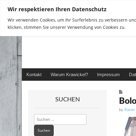
Wir respektieren Ihren Datenschutz
Wir verwenden Cookies, um Ihr Surferlebnis zu verbessern und
klicken, stimmen Sie unserer Verwendung von Cookies zu.
Rainer in Krawickel
Main
Skip
Kontakt
Warum Krawickel?
Impressum
Dat
menu
to
content
SUCHEN
Bol
by
Rainer
Suchen
nach: