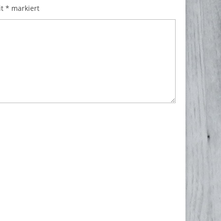
it
*
markiert