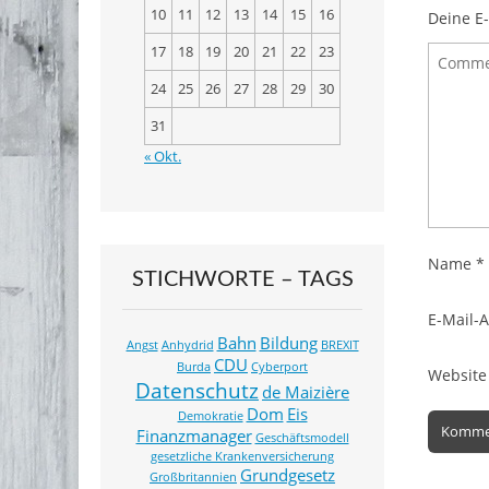
k
10
11
12
13
14
15
16
Deine E-
17
18
19
20
21
22
23
24
25
26
27
28
29
30
31
« Okt.
Name
*
STICHWORTE – TAGS
E-Mail-
Bahn
Bildung
Angst
Anhydrid
BREXIT
CDU
Burda
Cyberport
Website
Datenschutz
de Maizière
Dom
Eis
Demokratie
Finanzmanager
Geschäftsmodell
gesetzliche Krankenversicherung
Grundgesetz
Großbritannien