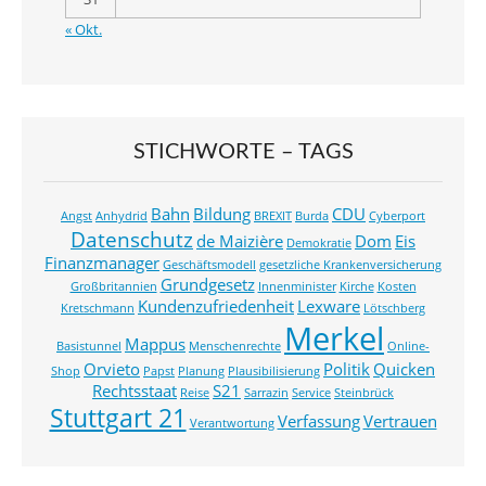
« Okt.
STICHWORTE – TAGS
Bahn
Bildung
CDU
Angst
Anhydrid
BREXIT
Burda
Cyberport
Datenschutz
de Maizière
Dom
Eis
Demokratie
Finanzmanager
Geschäftsmodell
gesetzliche Krankenversicherung
Grundgesetz
Großbritannien
Innenminister
Kirche
Kosten
Kundenzufriedenheit
Lexware
Kretschmann
Lötschberg
Merkel
Mappus
Basistunnel
Menschenrechte
Online-
Orvieto
Politik
Quicken
Shop
Papst
Planung
Plausibilisierung
Rechtsstaat
S21
Reise
Sarrazin
Service
Steinbrück
Stuttgart 21
Verfassung
Vertrauen
Verantwortung