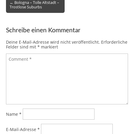
b
st
r
t
dI
A
ot
ar
a
n
Post
← Bologna – Tolle Altstadt –
Trostlose Suburbs
o
n
p
e
d
c
navigation
o
p
e
k
Schreibe einen Kommentar
Deine E-Mail-Adresse wird nicht veröffentlicht.
Erforderliche
Felder sind mit
*
markiert
Name
*
E-Mail-Adresse
*