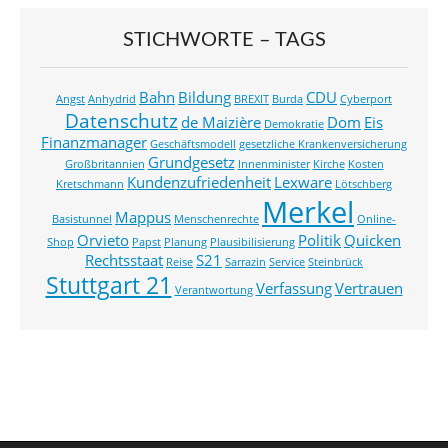
STICHWORTE – TAGS
Bahn
Bildung
CDU
Angst
Anhydrid
BREXIT
Burda
Cyberport
Datenschutz
de Maizière
Dom
Eis
Demokratie
Finanzmanager
Geschäftsmodell
gesetzliche Krankenversicherung
Grundgesetz
Großbritannien
Innenminister
Kirche
Kosten
Kundenzufriedenheit
Lexware
Kretschmann
Lötschberg
Merkel
Mappus
Basistunnel
Menschenrechte
Online-
Orvieto
Politik
Quicken
Shop
Papst
Planung
Plausibilisierung
Rechtsstaat
S21
Reise
Sarrazin
Service
Steinbrück
Stuttgart 21
Verfassung
Vertrauen
Verantwortung