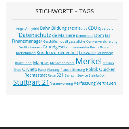
STICHWORTE – TAGS
Bahn
Bildung
CDU
Angst
Anhydrid
BREXIT
Burda
Cyberport
Datenschutz
de Maizière
Dom
Eis
Demokratie
Finanzmanager
Geschäftsmodell
gesetzliche Krankenversicherung
Grundgesetz
Großbritannien
Innenminister
Kirche
Kosten
Kundenzufriedenheit
Lexware
Kretschmann
Lötschberg
Merkel
Mappus
Basistunnel
Menschenrechte
Online-
Orvieto
Politik
Quicken
Shop
Papst
Planung
Plausibilisierung
Rechtsstaat
S21
Reise
Sarrazin
Service
Steinbrück
Stuttgart 21
Verfassung
Vertrauen
Verantwortung