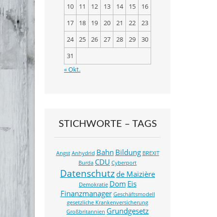
k
10
11
12
13
14
15
16
17
18
19
20
21
22
23
24
25
26
27
28
29
30
31
« Okt.
STICHWORTE – TAGS
Bahn
Bildung
Angst
Anhydrid
BREXIT
CDU
Burda
Cyberport
Datenschutz
de Maizière
Dom
Eis
Demokratie
Finanzmanager
Geschäftsmodell
gesetzliche Krankenversicherung
Grundgesetz
Großbritannien