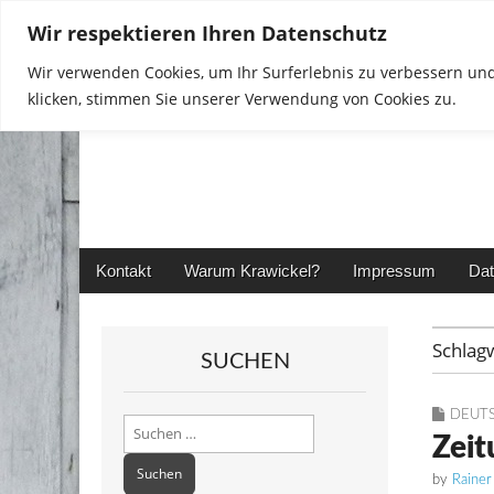
Wir respektieren Ihren Datenschutz
Wir verwenden Cookies, um Ihr Surferlebnis zu verbessern und
klicken, stimmen Sie unserer Verwendung von Cookies zu.
Rainer in Krawickel
Main
Skip
Kontakt
Warum Krawickel?
Impressum
Dat
menu
to
content
Schlag
SUCHEN
DEUT
Suchen
Zeit
nach:
by
Rainer