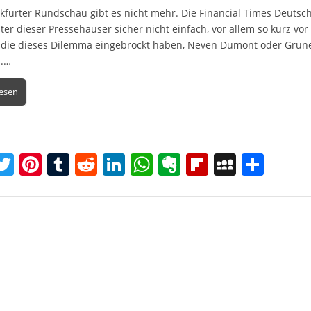
kfurter Rundschau gibt es nicht mehr. Die Financial Times Deutsch
ter dieser Pressehäuser sicher nicht einfach, vor allem so kurz v
, die dieses Dilemma eingebrockt haben, Neven Dumont oder Gruner
.…
lesen
T
Pi
T
R
Li
W
E
Fl
M
T
w
nt
u
e
n
h
v
ip
y
ei
itt
er
m
d
k
at
er
b
S
le
er
e
bl
di
e
s
n
o
p
n
st
r
t
dI
A
ot
ar
a
n
p
e
d
c
p
e