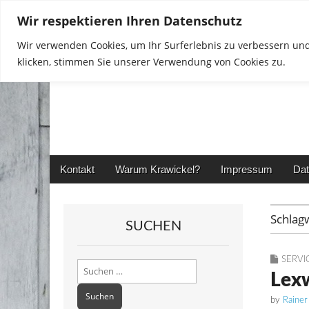
Wir respektieren Ihren Datenschutz
Wir verwenden Cookies, um Ihr Surferlebnis zu verbessern und
klicken, stimmen Sie unserer Verwendung von Cookies zu.
Rainer in Krawickel
Main
Skip
Kontakt
Warum Krawickel?
Impressum
Dat
menu
to
content
Schlag
SUCHEN
SERVI
Suchen
Lexw
nach:
by
Rainer