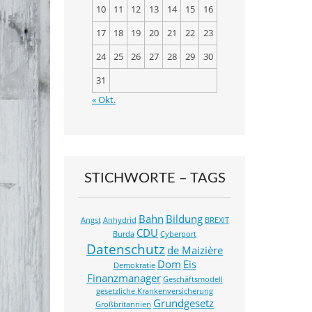
10
11
12
13
14
15
16
o
17
18
19
20
21
22
23
k
24
25
26
27
28
29
30
31
« Okt.
STICHWORTE – TAGS
Bahn
Bildung
Angst
Anhydrid
BREXIT
CDU
Burda
Cyberport
Datenschutz
de Maizière
Dom
Eis
Demokratie
Finanzmanager
Geschäftsmodell
gesetzliche Krankenversicherung
Grundgesetz
Großbritannien