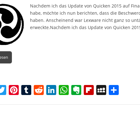
Nachdem ich das Update von Quicken 2015 auf Fina
habe, möchte ich nun berichten, dass die Beschwer
haben. Anscheinend war Lexware nicht ganz so untä
erweckte.Nachdem ich das Update von Quicken 201
lesen
T
Pi
T
R
Li
W
E
Fl
M
T
w
nt
u
e
n
h
v
ip
y
ei
itt
er
m
d
k
at
er
b
S
le
er
e
bl
di
e
s
n
o
p
n
st
r
t
dI
A
ot
ar
a
n
p
e
d
c