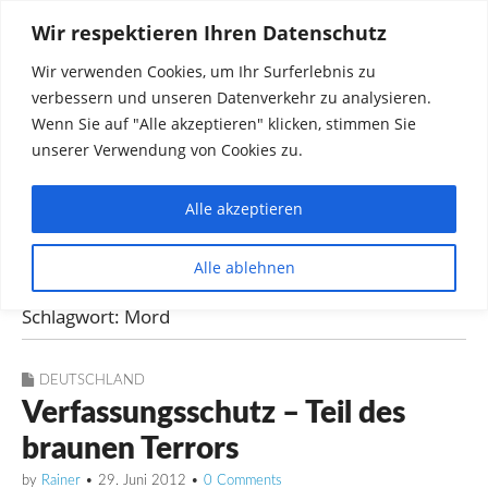
Wir respektieren Ihren Datenschutz
Wir verwenden Cookies, um Ihr Surferlebnis zu
verbessern und unseren Datenverkehr zu analysieren.
Wenn Sie auf "Alle akzeptieren" klicken, stimmen Sie
unserer Verwendung von Cookies zu.
Alle akzeptieren
Dinge die mich interessieren diskutieren
Alle ablehnen
Rainer in Krawickel
Schlagwort:
Mord
DEUTSCHLAND
Verfassungsschutz – Teil des
braunen Terrors
by
Rainer
•
29. Juni 2012
•
0 Comments