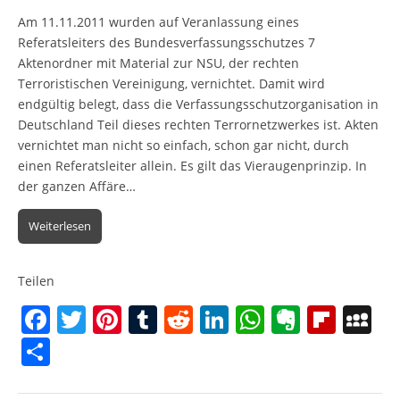
Am 11.11.2011 wurden auf Veranlassung eines
Referatsleiters des Bundesverfassungsschutzes 7
Aktenordner mit Material zur NSU, der rechten
Terroristischen Vereinigung, vernichtet. Damit wird
endgültig belegt, dass die Verfassungsschutzorganisation in
Deutschland Teil dieses rechten Terrornetzwerkes ist. Akten
vernichtet man nicht so einfach, schon gar nicht, durch
einen Referatsleiter allein. Es gilt das Vieraugenprinzip. In
der ganzen Affäre…
Weiterlesen
Teilen
F
T
Pi
T
R
Li
W
E
Fl
M
a
w
nt
u
e
n
h
v
ip
y
T
c
itt
er
m
d
k
at
er
b
S
ei