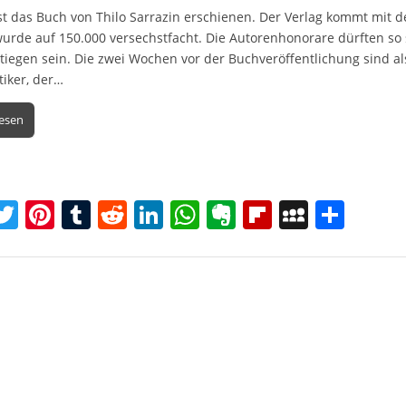
st das Buch von Thilo Sarrazin erschienen. Der Verlag kommt mit 
wurde auf 150.000 versechstfacht. Die Autorenhonorare dürften so
tiegen sein. Die zwei Wochen vor der Buchveröffentlichung sind al
tiker, der…
lesen
T
Pi
T
R
Li
W
E
Fl
M
T
w
nt
u
e
n
h
v
ip
y
ei
itt
er
m
d
k
at
er
b
S
le
er
e
bl
di
e
s
n
o
p
n
st
r
t
dI
A
ot
ar
a
n
p
e
d
c
p
e