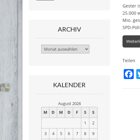
Gester i
25.000 
Mio. ges
SPD-Poli
ARCHIV
Weiter
Archiv
Teilen
F
a
KALENDER
c
e
August 2026
b
M
D
M
D
F
S
S
o
1
2
o
3
4
5
6
7
8
9