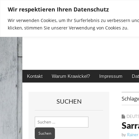
Wir respektieren Ihren Datenschutz
Wir verwenden Cookies, um Ihr Surferlebnis zu verbessern und
klicken, stimmen Sie unserer Verwendung von Cookies zu.
Rainer in Krawickel
Main
Skip
Kontakt
Warum Krawickel?
Impressum
Dat
menu
to
content
Schlag
SUCHEN
DEUT
Suchen
Sarr
nach:
by
Rainer