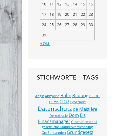
k
10
11
12
13
14
15
16
17
18
19
20
21
22
23
24
25
26
27
28
29
30
31
« Okt.
STICHWORTE – TAGS
Bahn
Bildung
Angst
Anhydrid
BREXIT
CDU
Burda
Cyberport
Datenschutz
de Maizière
Dom
Eis
Demokratie
Finanzmanager
Geschäftsmodell
gesetzliche Krankenversicherung
Grundgesetz
Großbritannien