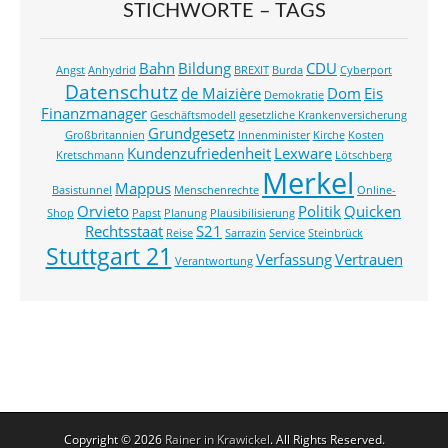
STICHWORTE – TAGS
Bahn
Bildung
CDU
Angst
Anhydrid
BREXIT
Burda
Cyberport
Datenschutz
de Maizière
Dom
Eis
Demokratie
Finanzmanager
Geschäftsmodell
gesetzliche Krankenversicherung
Grundgesetz
Großbritannien
Innenminister
Kirche
Kosten
Kundenzufriedenheit
Lexware
Kretschmann
Lötschberg
Merkel
Mappus
Basistunnel
Menschenrechte
Online-
Orvieto
Politik
Quicken
Shop
Papst
Planung
Plausibilisierung
Rechtsstaat
S21
Reise
Sarrazin
Service
Steinbrück
Stuttgart 21
Verfassung
Vertrauen
Verantwortung
Copyright © 2026
Rainer in Krawickel
. All Rights Reserved.