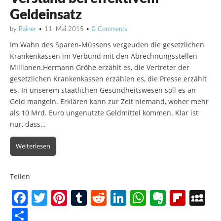
Geldeinsatz
by
Rainer
•
11. Mai 2015
•
0 Comments
Im Wahn des Sparen-Müssens vergeuden die gesetzlichen
Krankenkassen im Verbund mit den Abrechnungsstellen
Millionen.Hermann Gröhe erzählt es, die Vertreter der
gesetzlichen Krankenkassen erzählen es, die Presse erzählt
es. In unserem staatlichen Gesundheitswesen soll es an
Geld mangeln. Erklären kann zur Zeit niemand, woher mehr
als 10 Mrd. Euro ungenutzte Geldmittel kommen. Klar ist
nur, dass…
Weiterlesen
Teilen
F
T
Pi
T
R
Li
W
E
Fl
M
a
w
nt
u
e
n
h
v
ip
y
T