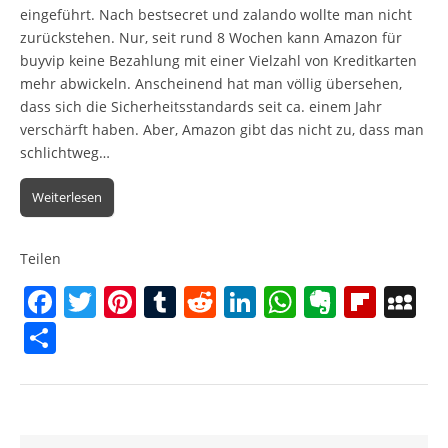
eingeführt. Nach bestsecret und zalando wollte man nicht
zurückstehen. Nur, seit rund 8 Wochen kann Amazon für
buyvip keine Bezahlung mit einer Vielzahl von Kreditkarten
mehr abwickeln. Anscheinend hat man völlig übersehen,
dass sich die Sicherheitsstandards seit ca. einem Jahr
verschärft haben. Aber, Amazon gibt das nicht zu, dass man
schlichtweg…
Weiterlesen
Teilen
F
T
Pi
T
R
Li
W
E
Fl
M
a
w
nt
u
e
n
h
v
ip
y
T
c
itt
er
m
d
k
at
er
b
S
ei
e
er
e
bl
di
e
s
n
o
p
le
b
st
r
t
dI
A
ot
ar
a
n