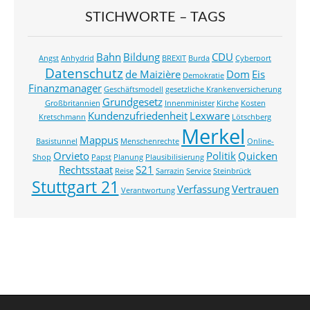
STICHWORTE – TAGS
Bahn
Bildung
CDU
Angst
Anhydrid
BREXIT
Burda
Cyberport
Datenschutz
de Maizière
Dom
Eis
Demokratie
Finanzmanager
Geschäftsmodell
gesetzliche Krankenversicherung
Grundgesetz
Großbritannien
Innenminister
Kirche
Kosten
Kundenzufriedenheit
Lexware
Kretschmann
Lötschberg
Merkel
Mappus
Basistunnel
Menschenrechte
Online-
Orvieto
Politik
Quicken
Shop
Papst
Planung
Plausibilisierung
Rechtsstaat
S21
Reise
Sarrazin
Service
Steinbrück
Stuttgart 21
Verfassung
Vertrauen
Verantwortung