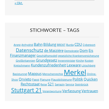
« Okt.
STICHWORTE – TAGS
Bahn
Bildung
CDU
Angst
Anhydrid
BREXIT
Burda
Cyberport
Datenschutz
de Maizière
Dom
Eis
Demokratie
Finanzmanager
Geschäftsmodell
gesetzliche Krankenversicherung
Grundgesetz
Großbritannien
Innenminister
Kirche
Kosten
Kundenzufriedenheit
Lexware
Kretschmann
Lötschberg
Merkel
Mappus
Basistunnel
Menschenrechte
Online-
Orvieto
Politik
Quicken
Shop
Papst
Planung
Plausibilisierung
Rechtsstaat
S21
Reise
Sarrazin
Service
Steinbrück
Stuttgart 21
Verfassung
Vertrauen
Verantwortung