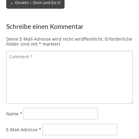
b
st
r
t
dI
A
ot
ar
a
n
Post
← Orvieto – Dom und Eis III
o
n
p
e
d
c
navigation
o
p
e
Schreibe einen Kommentar
k
Deine E-Mail-Adresse wird nicht veröffentlicht.
Erforderliche
Felder sind mit
*
markiert
Name
*
E-Mail-Adresse
*