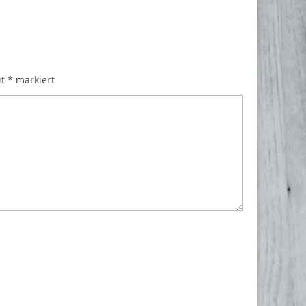
it
*
markiert