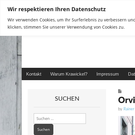
Wir respektieren Ihren Datenschutz
Wir verwenden Cookies, um Ihr Surferlebnis zu verbessern und
klicken, stimmen Sie unserer Verwendung von Cookies zu.
Rainer in Krawickel
Main
Skip
Kontakt
Warum Krawickel?
Impressum
Dat
menu
to
content
SUCHEN
Orv
by
Rainer
Suchen
nach: