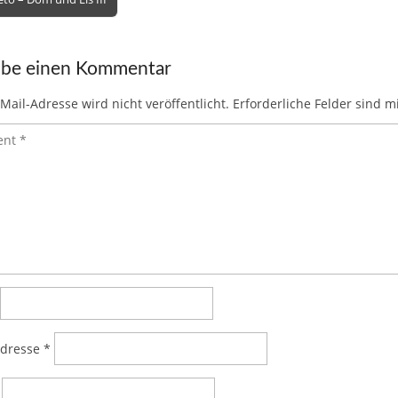
st
r
t
dI
A
ot
ar
a
ion
n
p
e
d
c
ibe einen Kommentar
p
e
Mail-Adresse wird nicht veröffentlicht.
Erforderliche Felder sind m
Adresse
*