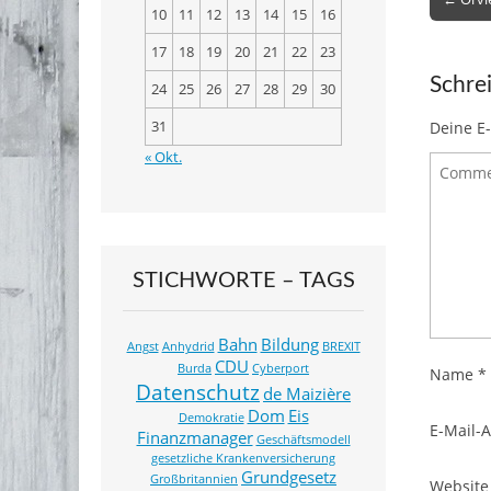
10
11
12
13
14
15
16
b
navigat
17
18
19
20
21
22
23
o
Schre
o
24
25
26
27
28
29
30
k
Deine E-
31
« Okt.
STICHWORTE – TAGS
Bahn
Bildung
Angst
Anhydrid
BREXIT
CDU
Burda
Cyberport
Name
*
Datenschutz
de Maizière
Dom
Eis
Demokratie
E-Mail-
Finanzmanager
Geschäftsmodell
gesetzliche Krankenversicherung
Grundgesetz
Großbritannien
Website