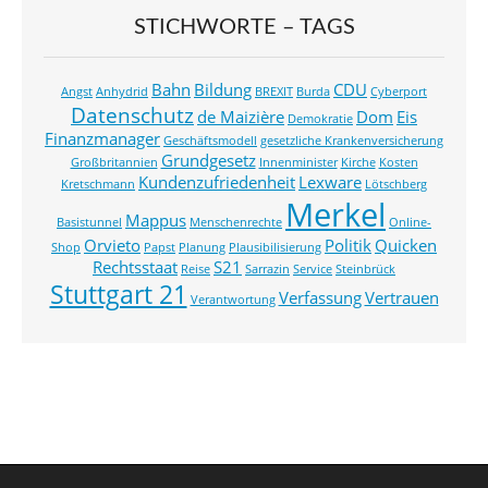
STICHWORTE – TAGS
Bahn
Bildung
CDU
Angst
Anhydrid
BREXIT
Burda
Cyberport
Datenschutz
de Maizière
Dom
Eis
Demokratie
Finanzmanager
Geschäftsmodell
gesetzliche Krankenversicherung
Grundgesetz
Großbritannien
Innenminister
Kirche
Kosten
Kundenzufriedenheit
Lexware
Kretschmann
Lötschberg
Merkel
Mappus
Basistunnel
Menschenrechte
Online-
Orvieto
Politik
Quicken
Shop
Papst
Planung
Plausibilisierung
Rechtsstaat
S21
Reise
Sarrazin
Service
Steinbrück
Stuttgart 21
Verfassung
Vertrauen
Verantwortung