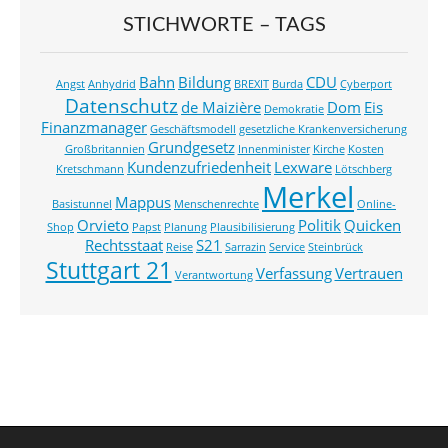
STICHWORTE – TAGS
Bahn
Bildung
CDU
Angst
Anhydrid
BREXIT
Burda
Cyberport
Datenschutz
de Maizière
Dom
Eis
Demokratie
Finanzmanager
Geschäftsmodell
gesetzliche Krankenversicherung
Grundgesetz
Großbritannien
Innenminister
Kirche
Kosten
Kundenzufriedenheit
Lexware
Kretschmann
Lötschberg
Merkel
Mappus
Basistunnel
Menschenrechte
Online-
Orvieto
Politik
Quicken
Shop
Papst
Planung
Plausibilisierung
Rechtsstaat
S21
Reise
Sarrazin
Service
Steinbrück
Stuttgart 21
Verfassung
Vertrauen
Verantwortung