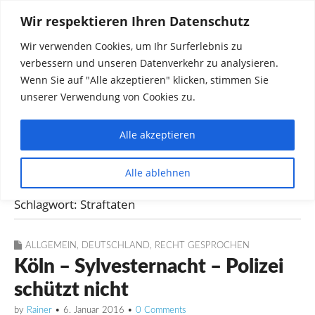
Wir respektieren Ihren Datenschutz
Wir verwenden Cookies, um Ihr Surferlebnis zu
verbessern und unseren Datenverkehr zu analysieren.
Wenn Sie auf "Alle akzeptieren" klicken, stimmen Sie
unserer Verwendung von Cookies zu.
Alle akzeptieren
Dinge die mich interessieren diskutieren
Alle ablehnen
Rainer in Krawickel
Schlagwort:
Straftaten
ALLGEMEIN
,
DEUTSCHLAND
,
RECHT GESPROCHEN
Köln – Sylvesternacht – Polizei
schützt nicht
by
Rainer
•
6. Januar 2016
•
0 Comments