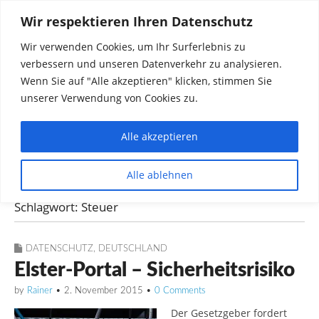
Wir respektieren Ihren Datenschutz
Wir verwenden Cookies, um Ihr Surferlebnis zu
verbessern und unseren Datenverkehr zu analysieren.
Wenn Sie auf "Alle akzeptieren" klicken, stimmen Sie
unserer Verwendung von Cookies zu.
Alle akzeptieren
Dinge die mich interessieren diskutieren
Alle ablehnen
Rainer in Krawickel
Schlagwort:
Steuer
DATENSCHUTZ
,
DEUTSCHLAND
Elster-Portal – Sicherheitsrisiko
by
Rainer
•
2. November 2015
•
0 Comments
Der Gesetzgeber fordert