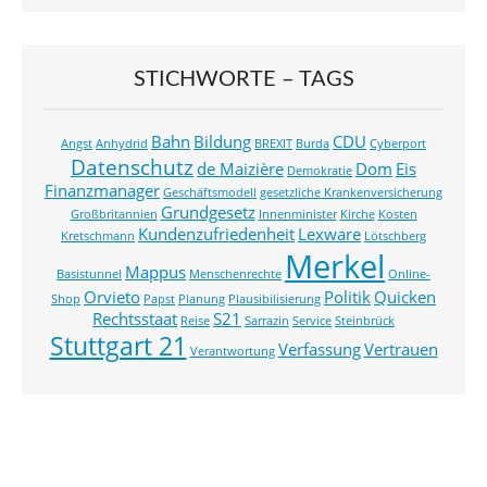
STICHWORTE – TAGS
Bahn
Bildung
CDU
Angst
Anhydrid
BREXIT
Burda
Cyberport
Datenschutz
de Maizière
Dom
Eis
Demokratie
Finanzmanager
Geschäftsmodell
gesetzliche Krankenversicherung
Grundgesetz
Großbritannien
Innenminister
Kirche
Kosten
Kundenzufriedenheit
Lexware
Kretschmann
Lötschberg
Merkel
Mappus
Basistunnel
Menschenrechte
Online-
Orvieto
Politik
Quicken
Shop
Papst
Planung
Plausibilisierung
Rechtsstaat
S21
Reise
Sarrazin
Service
Steinbrück
Stuttgart 21
Verfassung
Vertrauen
Verantwortung