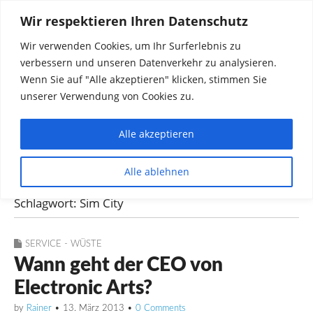
Wir respektieren Ihren Datenschutz
Wir verwenden Cookies, um Ihr Surferlebnis zu
verbessern und unseren Datenverkehr zu analysieren.
Wenn Sie auf "Alle akzeptieren" klicken, stimmen Sie
unserer Verwendung von Cookies zu.
Alle akzeptieren
Dinge die mich interessieren diskutieren
Alle ablehnen
Rainer in Krawickel
Schlagwort:
Sim City
SERVICE - WÜSTE
Wann geht der CEO von
Electronic Arts?
by
Rainer
•
13. März 2013
•
0 Comments