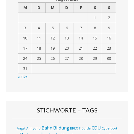
M
D
M
D
F
S
S
1
2
3
4
5
6
7
8
9
10
11
12
13
14
15
16
17
18
19
20
21
22
23
24
25
26
27
28
29
30
31
« Okt.
STICHWORTE – TAGS
Bahn
Bildung
CDU
Angst
Anhydrid
BREXIT
Burda
Cyberport