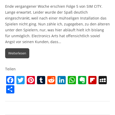
Ende vergangener Woche erschien Folge 5 von SIM CITY.
Lange erwartet. Leider wurde der Spaß deutlich
eingeschränkt, weil nach einer mühseligen Installation das
Spielen nicht ging. Nun zähle ich, zugegeben, zu den älteren
unter den Spielern, nur, was hier abläuft hielt ich bislang
für unmöglich. Electronics Arts hat offensichtlich soviel
Angst vor seinen Kunden, dass…
Weiterlesen
Teilen
F
T
Pi
T
R
Li
W
E
Fl
M
a
w
nt
u
e
n
h
v
ip
y
T
c
itt
er
m
d
k
at
er
b
S
ei
e
er
e
bl
di
e
s
n
o
p
le
b
st
r
t
dI
A
ot
ar
a
n