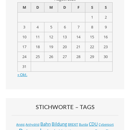
M
D
M
D
F
S
S
1
2
3
4
5
6
7
8
9
10
11
12
13
14
15
16
17
18
19
20
21
22
23
24
25
26
27
28
29
30
31
« Okt.
STICHWORTE – TAGS
Bahn
Bildung
CDU
Angst
Anhydrid
BREXIT
Burda
Cyberport