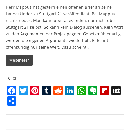
Herr Mappus hat gestern einen offenen Brief an seine
Landeskinder zu Stuttgart 21 veröffentlicht. Bei Mappus
nichts neues. Man kann über alles reden, nur nicht über
Stuttgart 21 selbst. So kann kein Dialog aussehen. Kein Wort
zu den Argumenten der Projektgegner. Gebetsmühlenartig
werden die eigenen Argumente wiederholt. Er kennt
offenkundig nur seine Welt. Dazu scheint…
Weiterlesen
Teilen
F
T
Pi
T
R
Li
W
E
Fl
M
a
w
nt
u
e
n
h
v
ip
y
T
c
itt
er
m
d
k
at
er
b
S
ei
e
er
e
bl
di
e
s
n
o
p
le
b
st
r
t
dI
A
ot
ar
a
n