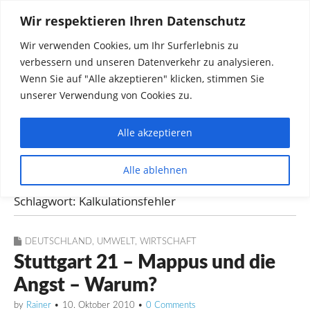
Wir respektieren Ihren Datenschutz
Wir verwenden Cookies, um Ihr Surferlebnis zu
verbessern und unseren Datenverkehr zu analysieren.
Wenn Sie auf "Alle akzeptieren" klicken, stimmen Sie
unserer Verwendung von Cookies zu.
Alle akzeptieren
Dinge die mich interessieren diskutieren
Alle ablehnen
Rainer in Krawickel
Schlagwort:
Kalkulationsfehler
DEUTSCHLAND
,
UMWELT
,
WIRTSCHAFT
Stuttgart 21 – Mappus und die
Angst – Warum?
by
Rainer
•
10. Oktober 2010
•
0 Comments