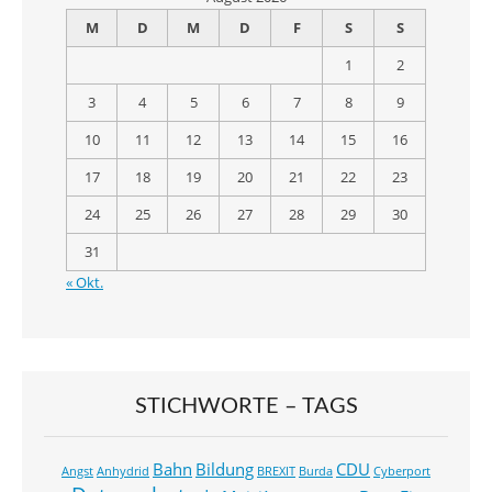
M
D
M
D
F
S
S
1
2
3
4
5
6
7
8
9
10
11
12
13
14
15
16
17
18
19
20
21
22
23
24
25
26
27
28
29
30
31
« Okt.
STICHWORTE – TAGS
Bahn
Bildung
CDU
Angst
Anhydrid
BREXIT
Burda
Cyberport