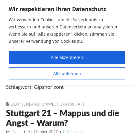
Wir respektieren Ihren Datenschutz
Wir verwenden Cookies, um Ihr Surferlebnis zu
verbessern und unseren Datenverkehr zu analysieren.
Wenn Sie auf "Alle akzeptieren" klicken, stimmen Sie
unserer Verwendung von Cookies zu.
Alle akzeptieren
Dinge die mich interessieren diskutieren
Alle ablehnen
Rainer in Krawickel
Schlagwort:
Gipshorizont
DEUTSCHLAND
,
UMWELT
,
WIRTSCHAFT
Stuttgart 21 – Mappus und die
Angst – Warum?
by
Rainer
•
10. Oktober 2010
•
0 Comments