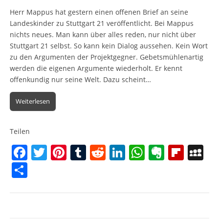
Herr Mappus hat gestern einen offenen Brief an seine
Landeskinder zu Stuttgart 21 veröffentlicht. Bei Mappus
nichts neues. Man kann über alles reden, nur nicht über
Stuttgart 21 selbst. So kann kein Dialog aussehen. Kein Wort
zu den Argumenten der Projektgegner. Gebetsmühlenartig
werden die eigenen Argumente wiederholt. Er kennt
offenkundig nur seine Welt. Dazu scheint…
Weiterlesen
Teilen
F
T
Pi
T
R
Li
W
E
Fl
M
a
w
nt
u
e
n
h
v
ip
y
T
c
itt
er
m
d
k
at
er
b
S
ei
e
er
e
bl
di
e
s
n
o
p
le
b
st
r
t
dI
A
ot
ar
a
n