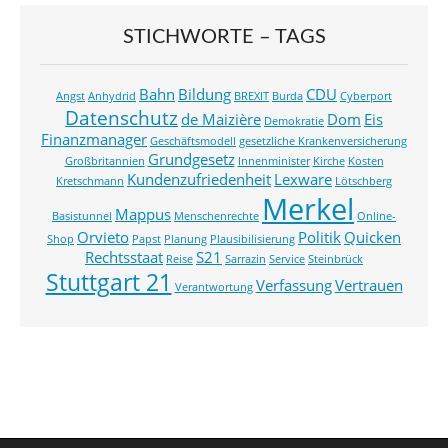
STICHWORTE – TAGS
Bahn
Bildung
CDU
Angst
Anhydrid
BREXIT
Burda
Cyberport
Datenschutz
de Maizière
Dom
Eis
Demokratie
Finanzmanager
Geschäftsmodell
gesetzliche Krankenversicherung
Grundgesetz
Großbritannien
Innenminister
Kirche
Kosten
Kundenzufriedenheit
Lexware
Kretschmann
Lötschberg
Merkel
Mappus
Basistunnel
Menschenrechte
Online-
Orvieto
Politik
Quicken
Shop
Papst
Planung
Plausibilisierung
Rechtsstaat
S21
Reise
Sarrazin
Service
Steinbrück
Stuttgart 21
Verfassung
Vertrauen
Verantwortung