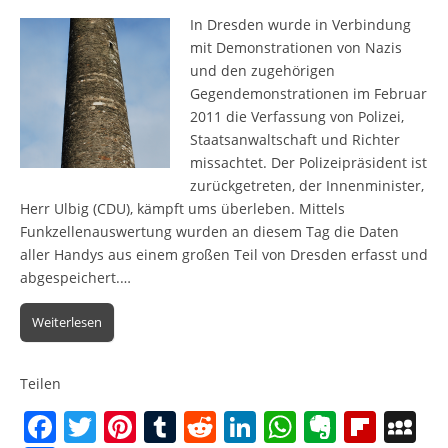
In Dresden wurde in Verbindung
mit Demonstrationen von Nazis
und den zugehörigen
Gegendemonstrationen im Februar
2011 die Verfassung von Polizei,
Staatsanwaltschaft und Richter
missachtet. Der Polizeipräsident ist
zurückgetreten, der Innenminister,
Herr Ulbig (CDU), kämpft ums überleben. Mittels
Funkzellenauswertung wurden an diesem Tag die Daten
aller Handys aus einem großen Teil von Dresden erfasst und
abgespeichert.…
Weiterlesen
Teilen
F
T
Pi
T
R
Li
W
E
Fl
M