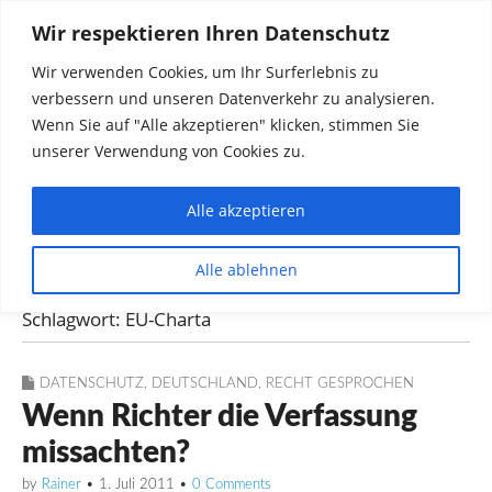
Wir respektieren Ihren Datenschutz
Wir verwenden Cookies, um Ihr Surferlebnis zu
verbessern und unseren Datenverkehr zu analysieren.
Wenn Sie auf "Alle akzeptieren" klicken, stimmen Sie
unserer Verwendung von Cookies zu.
Alle akzeptieren
Dinge die mich interessieren diskutieren
Alle ablehnen
Rainer in Krawickel
Schlagwort:
EU-Charta
DATENSCHUTZ
,
DEUTSCHLAND
,
RECHT GESPROCHEN
Wenn Richter die Verfassung
missachten?
by
Rainer
•
1. Juli 2011
•
0 Comments